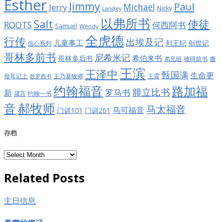
Esther
Jimmy
Paul
Jerry
Michael
Nicky
Langley
以弗所书
Salt
使徒
ROOTS
何西阿书
Samuel
Wendy
全虎德
行传
出埃及记
儿童事工
列王纪
创世记
信心系列
哥林多前书
尼希米记
希伯来书
哥林多后书
彼得前书
弟兄组
撒
王滨
王泽中
甄国满
生命更
王震
母耳记上
王乃基牧师
歌罗西书
约翰福音
路加福
腓立比书
罗马书
新
约翰一书
箴言
郝牧师
音
马太福音
马可福音
门训101
门训201
存档
存
档
Related Posts
主日信息