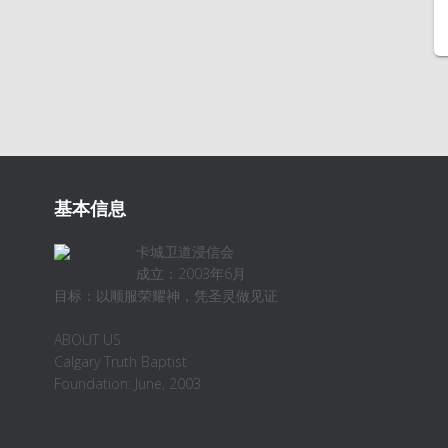
基本信息
卡城卫道浸信会
成立：2003年6月
目标：以顺服荣耀神，凭圣灵做见证
ABOUT US
Calgary Truth Baptist
Foundation: June, 2003