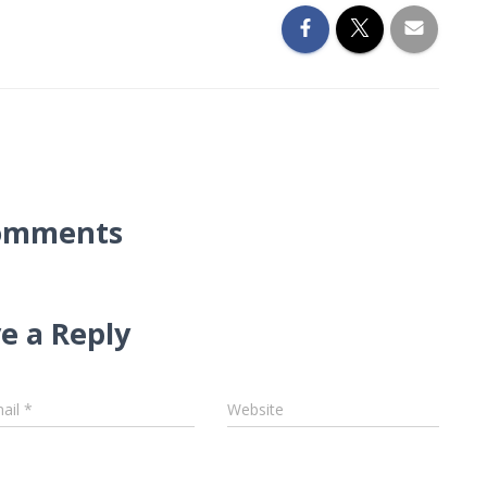
omments
e a Reply
ail
*
Website