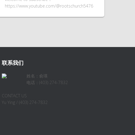
https://www.youtube.com/@rootschurch5476
联系我们
姓名：俞瑛
电话：(403) 274-7832
CONTACT US
Yu Ying / (403) 274-7832