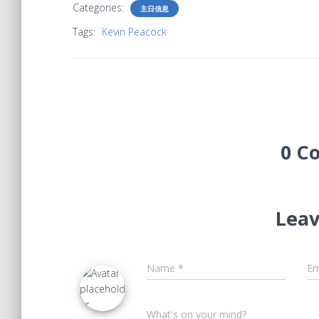
Categories:
主日信息
Tags:
Kevin Peacock
0 C
Leav
Name
*
Em
What's on your mind?