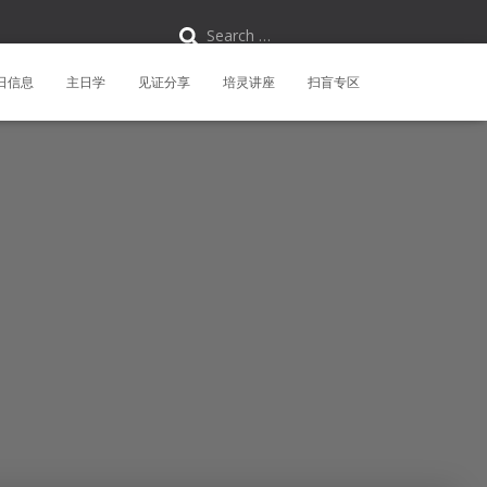
S
Search …
e
a
r
日信息
主日学
见证分享
培灵讲座
扫盲专区
c
h
f
o
r
: