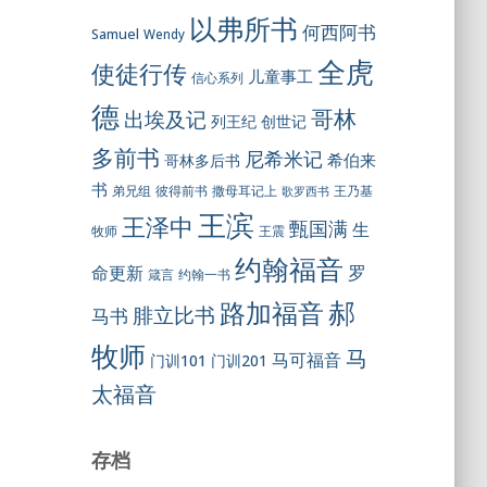
以弗所书
何西阿书
Samuel
Wendy
全虎
使徒行传
儿童事工
信心系列
德
哥林
出埃及记
列王纪
创世记
多前书
尼希米记
希伯来
哥林多后书
书
彼得前书
弟兄组
撒母耳记上
王乃基
歌罗西书
王滨
王泽中
甄国满
生
王震
牧师
约翰福音
罗
命更新
约翰一书
箴言
郝
路加福音
腓立比书
马书
牧师
马
马可福音
门训101
门训201
太福音
存档