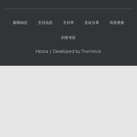
新闻动态
主日信息
主日学
见证分享
培灵讲座
扫盲专区
Hestia | Developed by
ThemeIsle