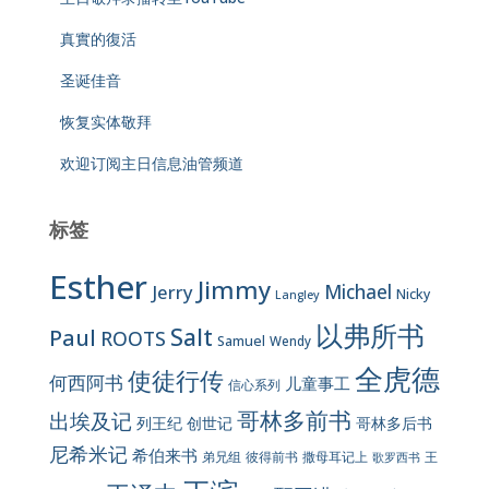
真實的復活
圣诞佳音
恢复实体敬拜
欢迎订阅主日信息油管频道
标签
Esther
Jimmy
Jerry
Michael
Nicky
Langley
以弗所书
Salt
Paul
ROOTS
Samuel
Wendy
全虎德
使徒行传
何西阿书
儿童事工
信心系列
哥林多前书
出埃及记
列王纪
创世记
哥林多后书
尼希米记
希伯来书
彼得前书
弟兄组
撒母耳记上
王
歌罗西书