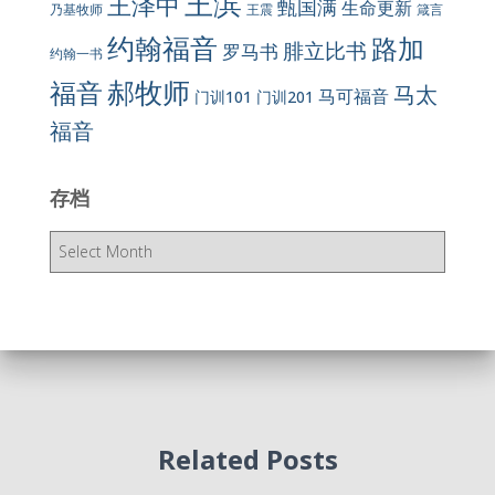
王滨
王泽中
甄国满
生命更新
王震
乃基牧师
箴言
约翰福音
路加
腓立比书
罗马书
约翰一书
郝牧师
福音
马太
马可福音
门训101
门训201
福音
存档
存
档
Related Posts