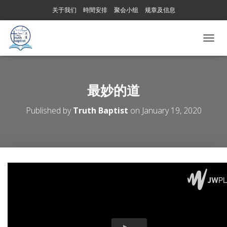
关于我们
時間安排
聚会小组
规章及信息
T
O
G
G
L
最妙的道
E
N
Published by
Truth Baptist
on
January 19, 2020
A
V
I
G
A
T
I
O
N