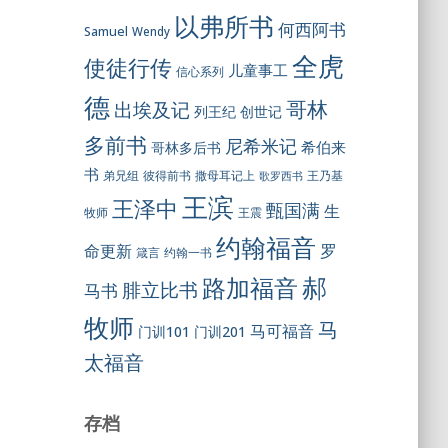
以弗所书
何西阿书
Samuel
Wendy
全虎
使徒行传
儿童事工
信心系列
德
哥林
出埃及记
列王纪
创世记
多前书
尼希米记
希伯来
哥林多后书
书
彼得前书
弟兄组
撒母耳记上
王乃基
歌罗西书
王滨
王泽中
甄国满
生
王震
牧师
约翰福音
罗
命更新
约翰一书
箴言
郝
路加福音
腓立比书
马书
牧师
马
马可福音
门训101
门训201
太福音
存档