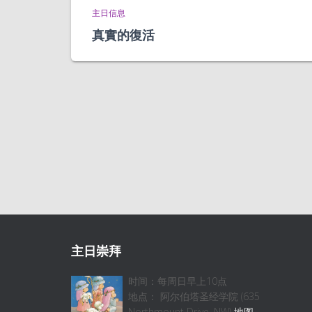
主日信息
真實的復活
主日崇拜
时间：每周日早上10点
地点： 阿尔伯塔圣经学院 (635
Northmount Drive, NW)
地图