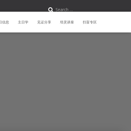
S
Search …
e
a
r
日信息
主日学
见证分享
培灵讲座
扫盲专区
c
h
f
o
r
: