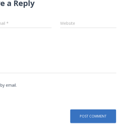
e a Reply
ail
*
Website
by email.