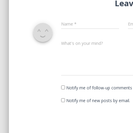
Leav
Name
*
Em
What's on your mind?
Notify me of follow-up comments 
Notify me of new posts by email.