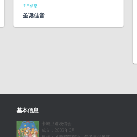
主日信息
圣诞佳音
基本信息
卡城卫道浸信会
成立：2003年6月
目标：以顺服荣耀神，凭圣灵做见证