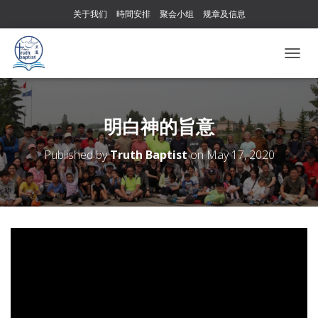
关于我们
時間安排
聚会小组
规章及信息
T
O
G
G
L
明白神的旨意
E
N
Published by
Truth Baptist
on
May 17, 2020
A
V
I
G
A
T
I
O
N