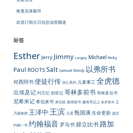
恢复实体敬拜
欢迎订阅主日信息油管频道
标签
Esther
Jimmy
Jerry
Michael
Nicky
Langley
以弗所书
Salt
Paul
ROOTS
Samuel
Wendy
全虎德
使徒行传
何西阿书
儿童事工
信心系列
哥林多前书
出埃及记
列王纪
创世记
哥林多后书
尼希米记
希伯来书
彼得前书
弟兄组
撒母耳记上
王
歌罗西书
王滨
王泽中
甄国满
生命更新
王震
乃基牧师
箴言
约翰福音
路加
腓立比书
罗马书
约翰一书