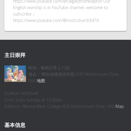
https://www.youtube.com/@calgarytruthbaptist Our
English worship is in YouTube channel, welcome to
subscribe：
https://www.youtube.com/@rootschurch5476
主日崇拜
时间：每周日早上10点
地点： 阿尔伯塔圣经学院 (635 Northmount Drive,
NW)
地图
SUNDAY WORSHIP
Time: Every Sunday at 10:00am
Address: Alberta Bible College (635 Northmount Drive, NW)
Map
基本信息