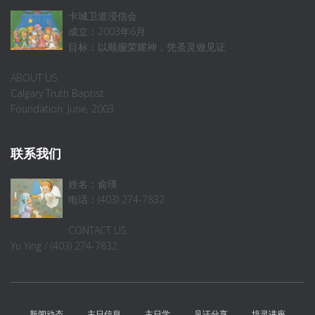
卡城卫道浸信会
成立：2003年6月
目标：以顺服荣耀神，凭圣灵做见证
ABOUT US
Calgary Truth Baptist
Foundation: June, 2003
联系我们
姓名：俞瑛
电话：(403) 274-7832
CONTACT US
Yu Ying / (403) 274-7832
新闻动态
主日信息
主日学
见证分享
培灵讲座