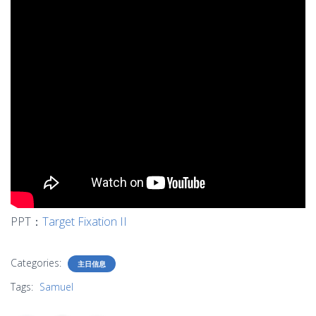
PPT：
Target Fixation II
Categories:
主日信息
Tags:
Samuel