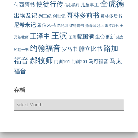
全虎德
使徒行传
何西阿书
儿童事工
信心系列
哥林多前书
出埃及记
列王纪
创世记
哥林多后书
尼希米记
希伯来书
彼得前书
弟兄组
撒母耳记上
王
歌罗西书
王滨
王泽中
甄国满
生命更新
王震
乃基牧师
箴言
约翰福音
路加
腓立比书
罗马书
约翰一书
郝牧师
福音
马太
马可福音
门训101
门训201
福音
存档
存
档