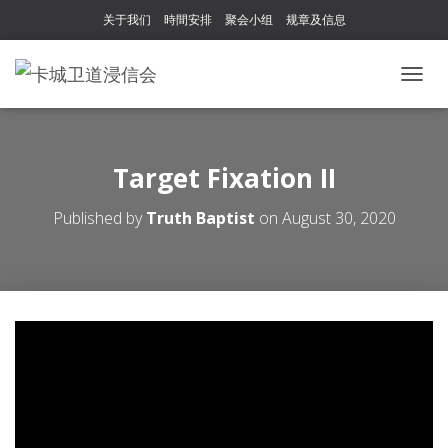
关于我们
時間安排
聚会小组
规章及信息
T
O
G
G
L
Target Fixation II
E
N
Published by
Truth Baptist
on
August 30, 2020
A
V
I
G
A
T
I
O
N