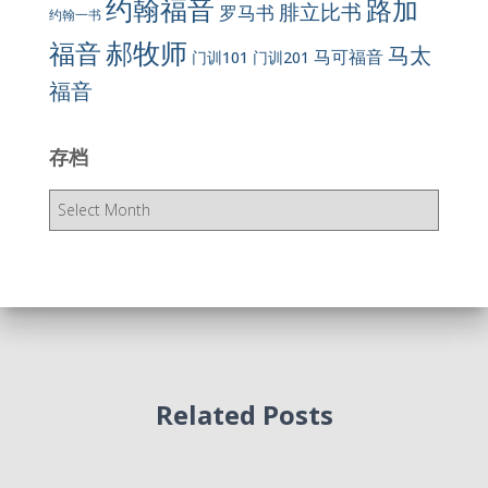
约翰福音
路加
腓立比书
罗马书
约翰一书
郝牧师
福音
马太
马可福音
门训101
门训201
福音
存档
存
档
Related Posts