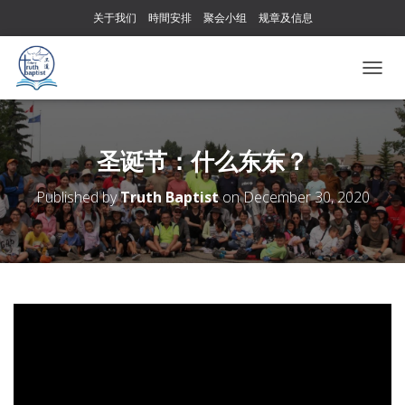
关于我们
時間安排
聚会小组
规章及信息
T
O
G
G
L
圣诞节：什么东东？
E
N
Published by
Truth Baptist
on
December 30, 2020
A
V
I
G
A
T
I
O
N