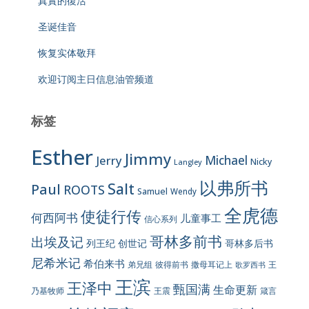
真實的復活
圣诞佳音
恢复实体敬拜
欢迎订阅主日信息油管频道
标签
Esther
Jimmy
Jerry
Michael
Nicky
Langley
以弗所书
Salt
Paul
ROOTS
Samuel
Wendy
全虎德
使徒行传
何西阿书
儿童事工
信心系列
哥林多前书
出埃及记
列王纪
创世记
哥林多后书
尼希米记
希伯来书
彼得前书
弟兄组
撒母耳记上
王
歌罗西书
王滨
王泽中
甄国满
生命更新
王震
乃基牧师
箴言