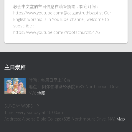
教会中文堂的主日信息在油管频道，欢迎订阅：
https://www.youtube.com/@calgarytruthbaptist Our
English worship is in YouTube channel, welcome to
subscribe：
https://www.youtube.com/@rootschurch5476
主日崇拜
时间：每周日早上10点
地点： 阿尔伯塔圣经学院 (635 Northmount Drive,
NW)
地图
SUNDAY WORSHIP
Time: Every Sunday at 10:00am
Address: Alberta Bible College (635 Northmount Drive, NW)
Map