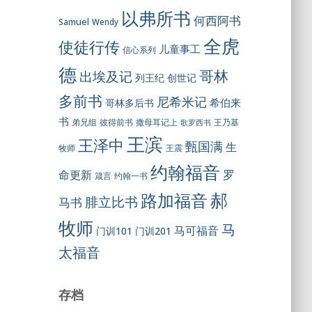
以弗所书
何西阿书
Samuel
Wendy
全虎
使徒行传
儿童事工
信心系列
德
哥林
出埃及记
列王纪
创世记
多前书
尼希米记
希伯来
哥林多后书
书
彼得前书
弟兄组
撒母耳记上
王乃基
歌罗西书
王滨
王泽中
甄国满
生
王震
牧师
约翰福音
罗
命更新
约翰一书
箴言
郝
路加福音
腓立比书
马书
牧师
马
马可福音
门训101
门训201
太福音
存档