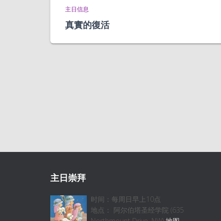
主日信息
真實的復活
主日崇拜
时间：每周日早上10点
地点： 阿尔伯塔圣经学院 (635
Northmount Drive, NW)
地图