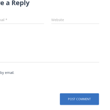
e a Reply
ail
*
Website
by email.