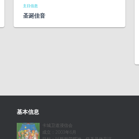
主日信息
圣诞佳音
基本信息
卡城卫道浸信会
成立：2003年6月
目标：以顺服荣耀神，凭圣灵做见证