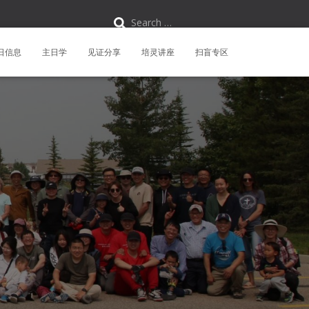
S
Search …
e
a
r
日信息
主日学
见证分享
培灵讲座
扫盲专区
c
h
f
o
r
: