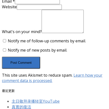
Email
*
Website
What's on your mind?
Notify me of follow-up comments by email.
Notify me of new posts by email.
This site uses Akismet to reduce spam.
Learn how your
comment data is processed.
最近更新
主日敬拜录播转至YouTube
真實的復活