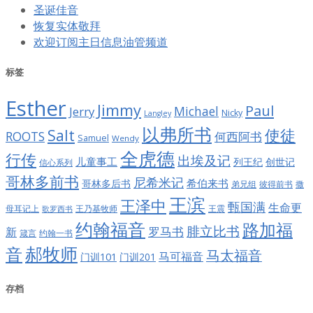
圣诞佳音
恢复实体敬拜
欢迎订阅主日信息油管频道
标签
Esther
Jimmy
Paul
Jerry
Michael
Nicky
Langley
以弗所书
Salt
使徒
ROOTS
何西阿书
Samuel
Wendy
全虎德
行传
出埃及记
儿童事工
列王纪
创世记
信心系列
哥林多前书
尼希米记
希伯来书
哥林多后书
彼得前书
弟兄组
撒
王滨
王泽中
甄国满
生命更
王震
母耳记上
王乃基牧师
歌罗西书
约翰福音
路加福
腓立比书
罗马书
新
约翰一书
箴言
郝牧师
音
马太福音
马可福音
门训101
门训201
存档