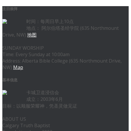
主日崇拜
时间：每周日早上10点
地点： 阿尔伯塔圣经学院 (635 Northmount
Drive, NW)
地图
SUNDAY WORSHIP
Time: Every Sunday at 10:00am
Address: Alberta Bible College (635 Northmount Drive,
NW)
Map
基本信息
卡城卫道浸信会
成立：2003年6月
目标：以顺服荣耀神，凭圣灵做见证
ABOUT US
Calgary Truth Baptist