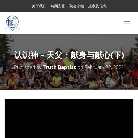
关于我们
時間安排
聚会小组
规章及信息
T
O
G
G
L
认识神 – 天父：献身与献心(下)
E
N
Published by
Truth Baptist
on
February 22, 2021
A
V
I
G
A
T
I
O
N