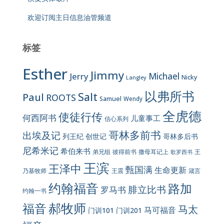
欢迎订阅主日信息油管频道
标签
Esther
Jimmy
Jerry
Michael
Nicky
Langley
以弗所书
Salt
Paul
ROOTS
Samuel
Wendy
全虎德
使徒行传
何西阿书
儿童事工
信心系列
哥林多前书
出埃及记
列王纪
创世记
哥林多后书
尼希米记
希伯来书
彼得前书
弟兄组
撒母耳记上
王
歌罗西书
王滨
王泽中
甄国满
生命更新
王震
乃基牧师
箴言
约翰福音
路加
腓立比书
罗马书
约翰一书
郝牧师
福音
马太
马可福音
门训101
门训201