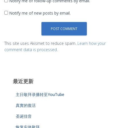
Notify me of follow-up comments by email.
Notify me of new posts by email.
This site uses Akismet to reduce spam.
Learn how your
comment data is processed.
最近更新
主日敬拜录播转至YouTube
真實的復活
圣诞佳音
恢复实体敬拜