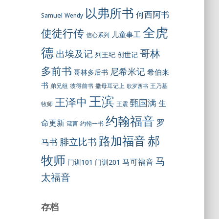
以弗所书
何西阿书
Samuel
Wendy
全虎
使徒行传
儿童事工
信心系列
德
哥林
出埃及记
列王纪
创世记
多前书
尼希米记
希伯来
哥林多后书
书
彼得前书
弟兄组
撒母耳记上
王乃基
歌罗西书
王滨
王泽中
甄国满
生
王震
牧师
约翰福音
罗
命更新
约翰一书
箴言
郝
路加福音
腓立比书
马书
牧师
马
马可福音
门训101
门训201
太福音
存档