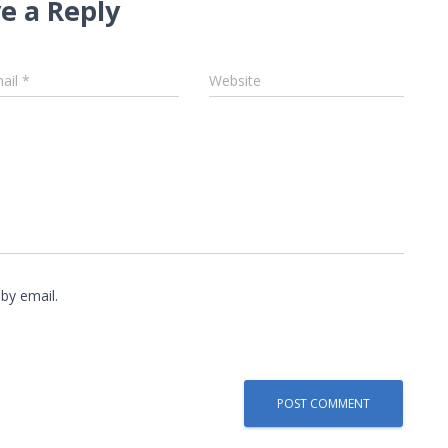
e a Reply
ail
*
Website
by email.