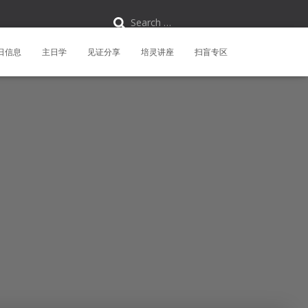
S
Search …
e
a
r
日信息
主日学
见证分享
培灵讲座
扫盲专区
c
h
f
o
r
: