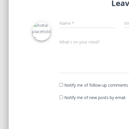
Leav
Name
*
Em
What's on your mind?
Notify me of follow-up comments 
Notify me of new posts by email.