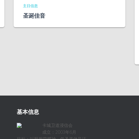
主日信息
圣诞佳音
基本信息
卡城卫道浸信会
成立：2003年6月
目标：以顺服荣耀神，凭圣灵做见证