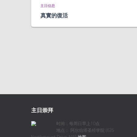
主日信息
真實的復活
主日崇拜
时间：每周日早上10点
地点： 阿尔伯塔圣经学院 (635
Northmount Drive, NW)
地图