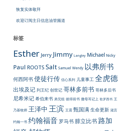
恢复实体敬拜
欢迎订阅主日信息油管频道
标签
Esther
Jimmy
Jerry
Michael
Nicky
Langley
以弗所书
Salt
Paul
ROOTS
Samuel
Wendy
全虎德
使徒行传
何西阿书
儿童事工
信心系列
哥林多前书
出埃及记
列王纪
创世记
哥林多后书
尼希米记
希伯来书
彼得前书
弟兄组
撒母耳记上
王
歌罗西书
王滨
王泽中
甄国满
生命更新
王震
乃基牧师
箴言
约翰福音
路加
腓立比书
罗马书
约翰一书