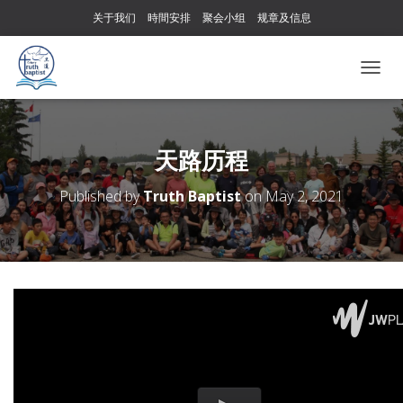
关于我们
時間安排
聚会小组
规章及信息
T
O
G
G
L
天路历程
E
N
Published by
Truth Baptist
on
May 2, 2021
A
V
I
G
A
T
I
O
N