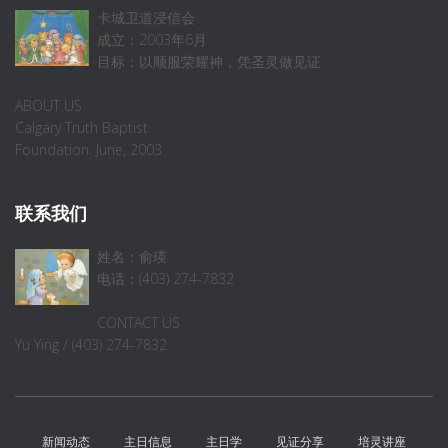
卡城卫道浸信会
成立：2003年6月
目标：以顺服荣耀神，凭圣灵做见证
ABOUT US
Calgary Truth Baptist
Foundation: June, 2003
联系我们
姓名：俞瑛
电话：(403) 274-7832
CONTACT US
Yu Ying / (403) 274-7832
新闻动态
主日信息
主日学
见证分享
培灵讲座