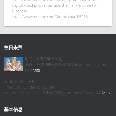
English worship is in YouTube channel, welcome to
subscribe：
https://www.youtube.com/@rootschurch5476
主日崇拜
时间：每周日早上10点
地点： 阿尔伯塔圣经学院 (635 Northmount Drive,
NW)
地图
SUNDAY WORSHIP
Time: Every Sunday at 10:00am
Address: Alberta Bible College (635 Northmount Drive, NW)
Map
基本信息