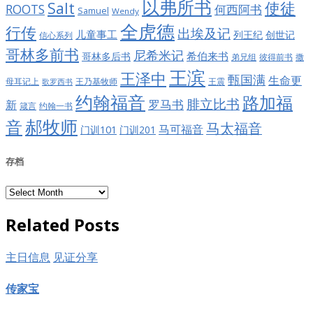
以弗所书
Salt
使徒
ROOTS
何西阿书
Samuel
Wendy
全虎德
行传
出埃及记
儿童事工
列王纪
创世记
信心系列
哥林多前书
尼希米记
希伯来书
哥林多后书
彼得前书
弟兄组
撒
王滨
王泽中
甄国满
生命更
王震
母耳记上
王乃基牧师
歌罗西书
约翰福音
路加福
腓立比书
罗马书
新
约翰一书
箴言
郝牧师
音
马太福音
马可福音
门训101
门训201
存档
存
档
Related Posts
主日信息
见证分享
传家宝