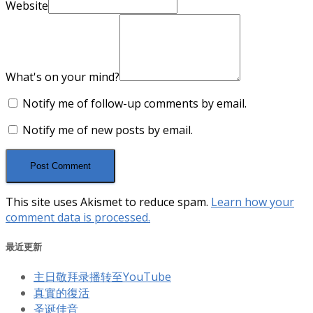
Website
What's on your mind?
Notify me of follow-up comments by email.
Notify me of new posts by email.
This site uses Akismet to reduce spam.
Learn how your
comment data is processed.
最近更新
主日敬拜录播转至YouTube
真實的復活
圣诞佳音