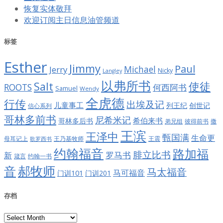
恢复实体敬拜
欢迎订阅主日信息油管频道
标签
Esther
Jimmy
Paul
Jerry
Michael
Nicky
Langley
以弗所书
Salt
使徒
ROOTS
何西阿书
Samuel
Wendy
全虎德
行传
出埃及记
儿童事工
列王纪
创世记
信心系列
哥林多前书
尼希米记
希伯来书
哥林多后书
彼得前书
弟兄组
撒
王滨
王泽中
甄国满
生命更
王震
母耳记上
王乃基牧师
歌罗西书
约翰福音
路加福
腓立比书
罗马书
新
约翰一书
箴言
郝牧师
音
马太福音
马可福音
门训101
门训201
存档
存