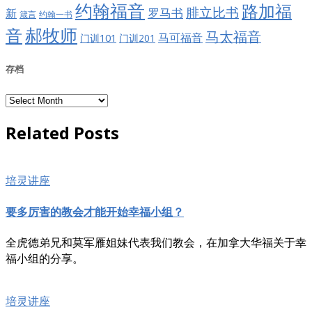
约翰福音
路加福
腓立比书
罗马书
新
约翰一书
箴言
郝牧师
音
马太福音
马可福音
门训101
门训201
存档
存
档
Related Posts
培灵讲座
要多厉害的教会才能开始幸福小组？
​全虎德弟兄和莫军雁姐妹代表我们教会，在加拿大华福关于幸
福小组的分享。
培灵讲座