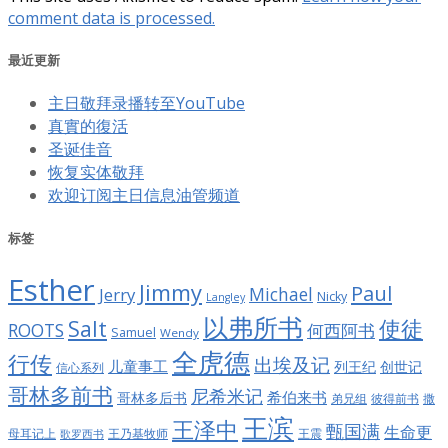
comment data is processed.
最近更新
主日敬拜录播转至YouTube
真實的復活
圣诞佳音
恢复实体敬拜
欢迎订阅主日信息油管频道
标签
Esther
Jimmy
Paul
Jerry
Michael
Nicky
Langley
以弗所书
Salt
使徒
ROOTS
何西阿书
Samuel
Wendy
全虎德
行传
出埃及记
儿童事工
列王纪
创世记
信心系列
哥林多前书
尼希米记
希伯来书
哥林多后书
彼得前书
弟兄组
撒
王滨
王泽中
甄国满
生命更
王震
母耳记上
王乃基牧师
歌罗西书