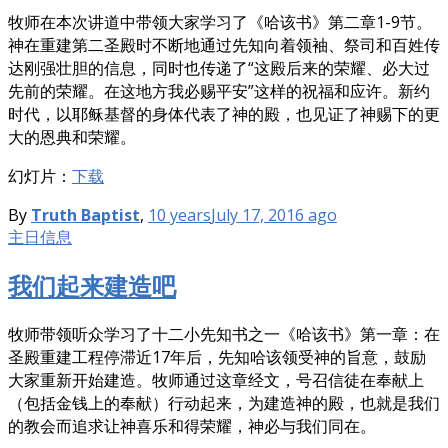
牧师在本次讲道中带领大家学习了《哈该书》第二章1-9节。
神在重建第二圣殿时不断地通过先知向着领袖、祭司和百姓传
达刚强壮胆的信息，同时也传递了“这殿后来的荣耀、必大过
先前的荣耀。在这地方我必赐平安”这样的祝福和应许。新约
时代，以耶稣基督的身体代表了神的殿，也见证了神赐下的更
大的恩典和荣耀。
幻灯片：
下载
By
Truth Baptist
,
10 years
July 17, 2016
ago
主日信息
我们起来建造吧
牧师带领听众学习了十二小先知书之一《哈该书》第一章：在
圣殿重建工程停滞近17年后，先知哈该领受神的旨意，鼓励
大家重新开始建造。牧师通过这章经文，号召信徒在奉献上
（包括金钱上的奉献）行动起来，为建造神的殿，也就是我们
的教会而追求让神喜乐和得荣耀，神必与我们同在。