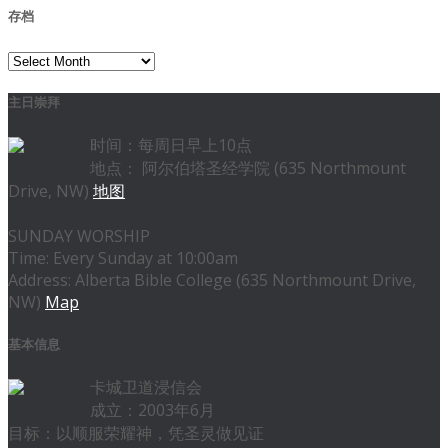
存档
存
档
主日崇拜
时间：每周日早上10点
地点： 阿尔伯塔圣经学院 (635 Northmount
Drive, NW)
地图
SUNDAY WORSHIP
Time: Every Sunday at 10:00am
Address: Alberta Bible College (635 Northmount Drive,
NW)
Map
基本信息
卡城卫道浸信会
成立：2003年6月
目标：以顺服荣耀神，凭圣灵做见证