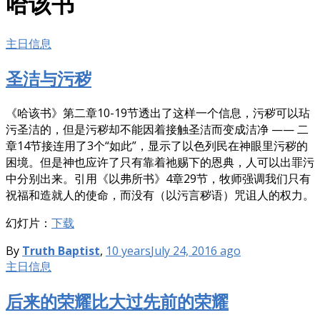
哈该书
主日信息
圣洁与污秽
《哈该书》第二章10-19节透出了这样一个信息，污秽可以玷
污圣洁的，但是污秽却不能因着接触圣洁而变成洁净 —— 二
章14节接连用了3个“如此”，显示了以色列民在神眼里污秽的
困境。但是神也应许了只有靠着祂赐下的恩典，人可以出罪污
中分别出来。引用《以弗所书》4章29节，牧师强调我们只有
祝福和造就人的使命，而没有（以污言秽语）咒诅人的权力。
幻灯片：
下载
By
Truth Baptist
,
10 years
July 24, 2016
ago
主日信息
后来的荣耀比大过先前的荣耀