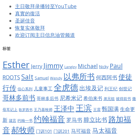
主日敬拜录播转至YouTube
真實的復活
圣诞佳音
恢复实体敬拜
欢迎订阅主日信息油管频道
标签
Esther
Jimmy
Paul
Jerry
Michael
Nicky
Langley
以弗所书
Salt
使徒
ROOTS
何西阿书
Samuel
Wendy
全虎德
行传
出埃及记
儿童事工
列王纪
创世记
信心系列
哥林多前书
尼希米记
希伯来书
哥林多后书
彼得前书
弟兄组
撒
王滨
王泽中
甄国满
生命更
王震
母耳记上
王乃基牧师
歌罗西书
约翰福音
路加福
腓立比书
罗马书
新
约翰一书
箴言
郝牧师
音
马太福音
马可福音
门训101
门训201