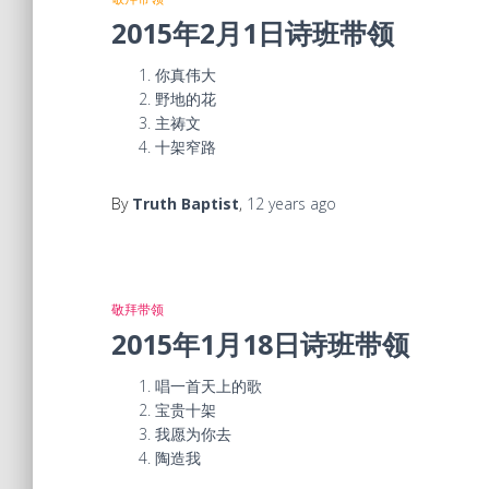
2015年2月1日诗班带领
你真伟大
野地的花
主祷文
十架窄路
By
Truth Baptist
,
12 years
ago
敬拜带领
2015年1月18日诗班带领
唱一首天上的歌
宝贵十架
我愿为你去
陶造我