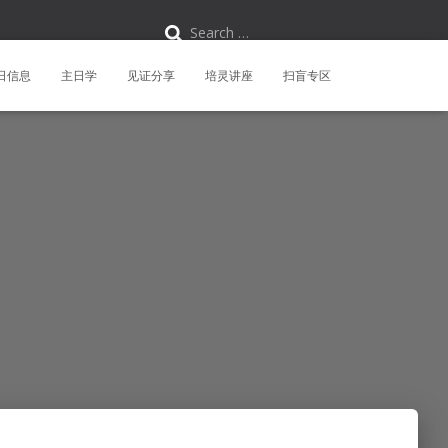
S
Search …
e
a
r
日信息
主日学
见证分享
培灵讲座
扫盲专区
c
h
f
o
r
: