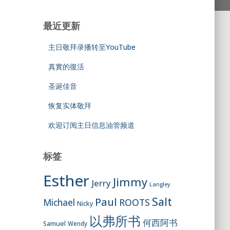
最近更新
主日敬拜录播转至YouTube
真實的復活
圣诞佳音
恢复实体敬拜
欢迎订阅主日信息油管频道
标签
Esther
Jimmy
Jerry
Langley
Salt
Paul
ROOTS
Michael
Nicky
以弗所书
何西阿书
Samuel
Wendy