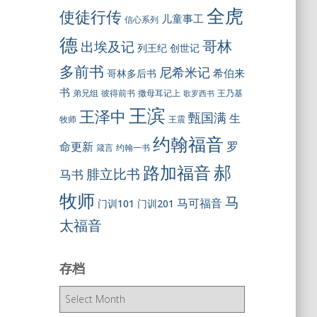
全虎
使徒行传
儿童事工
信心系列
德
哥林
出埃及记
列王纪
创世记
多前书
尼希米记
希伯来
哥林多后书
书
彼得前书
弟兄组
撒母耳记上
王乃基
歌罗西书
王滨
王泽中
甄国满
生
王震
牧师
约翰福音
罗
命更新
约翰一书
箴言
郝
路加福音
腓立比书
马书
牧师
马
马可福音
门训101
门训201
太福音
存档
存
档