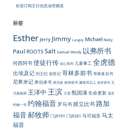
欢迎订阅主日信息油管频道
标签
Esther
Jimmy
Jerry
Michael
Nicky
Langley
以弗所书
Salt
Paul
ROOTS
Samuel
Wendy
全虎德
使徒行传
何西阿书
儿童事工
信心系列
哥林多前书
出埃及记
列王纪
创世记
哥林多后书
尼希米记
希伯来书
彼得前书
弟兄组
撒母耳记上
王
歌罗西书
王滨
王泽中
甄国满
生命更新
王震
乃基牧师
箴言
约翰福音
路加
腓立比书
罗马书
约翰一书
郝牧师
福音
马太
马可福音
门训101
门训201
福音