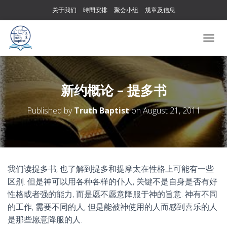
关于我们
時間安排
聚会小组
规章及信息
T
O
G
G
L
新约概论 – 提多书
E
N
Published by
Truth Baptist
on
August 21, 2011
A
V
I
G
A
T
我们读提多书, 也了解到提多和提摩太在性格上可能有一些
I
区别. 但是神可以用各种各样的仆人, 关键不是自身是否有好
O
N
性格或者强的能力, 而是愿不愿意降服于神的旨意. 神有不同
的工作, 需要不同的人, 但是能被神使用的人而感到喜乐的人
是那些愿意降服的人.