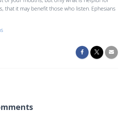
 of your mouths, but only what is helpful for
s, that it may benefit those who listen. Ephesians
ns
omments