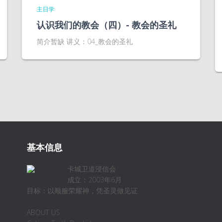
主日学
认识我们的教会（四）- 教会的圣礼
简介暂缺 讲义：04_教会的圣礼
基本信息
卡城卫道浸信会
成立：2003年6月
目标：以顺服荣耀神，凭圣灵做见证
ABOUT US