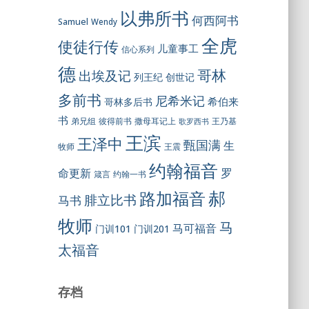
以弗所书
何西阿书
Samuel
Wendy
全虎
使徒行传
儿童事工
信心系列
德
哥林
出埃及记
列王纪
创世记
多前书
尼希米记
希伯来
哥林多后书
书
彼得前书
弟兄组
撒母耳记上
王乃基
歌罗西书
王滨
王泽中
甄国满
生
王震
牧师
约翰福音
罗
命更新
约翰一书
箴言
郝
路加福音
腓立比书
马书
牧师
马
马可福音
门训101
门训201
太福音
存档