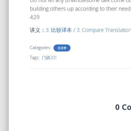
Do not let any unwholesome talk come out
building others up according to their need
4:29
讲义：
3. 比较译本
/
3. Compare Translatio
Categories:
主日学
Tags:
门训201
0 C