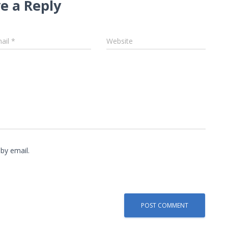
e a Reply
ail
*
Website
by email.