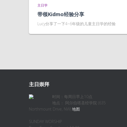
主日学
带领Kidmo经验分享
Lucy分享了一下4~6年级的儿童主日学的经验
主日崇拜
时间：每周日早上10点
地点： 阿尔伯塔圣经学院 (635
Northmount Drive, NW)
地图
SUNDAY WORSHIP