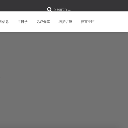
S
Search …
e
a
r
日信息
主日学
见证分享
培灵讲座
扫盲专区
c
h
f
o
r
:
本