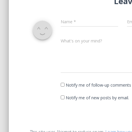
Leav
Name
*
Em
What's on your mind?
Notify me of follow-up comments 
Notify me of new posts by email.
This site uses Akismet to reduce spam.
Learn how yo