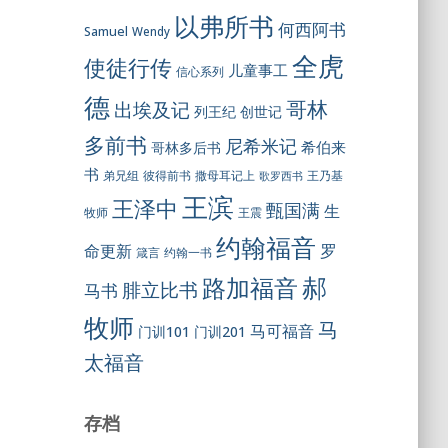
以弗所书
何西阿书
Samuel
Wendy
全虎
使徒行传
儿童事工
信心系列
德
哥林
出埃及记
列王纪
创世记
多前书
尼希米记
希伯来
哥林多后书
书
彼得前书
弟兄组
撒母耳记上
王乃基
歌罗西书
王滨
王泽中
甄国满
生
王震
牧师
约翰福音
罗
命更新
约翰一书
箴言
郝
路加福音
腓立比书
马书
牧师
马
马可福音
门训101
门训201
太福音
存档