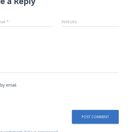
e a Reply
ail
*
Website
by email.
ur comment data is processed.