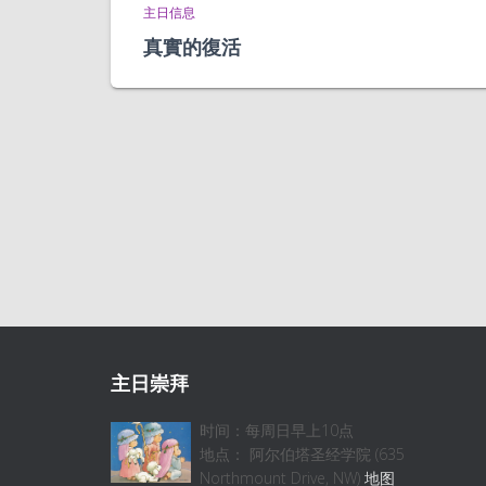
主日信息
真實的復活
主日崇拜
时间：每周日早上10点
地点： 阿尔伯塔圣经学院 (635
Northmount Drive, NW)
地图