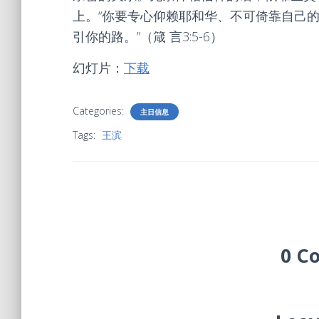
上。“你要专心仰赖耶和华、不可倚靠自己
引你的路。”（箴 言3:5-6）
幻灯片：
下载
Categories:
主日信息
Tags:
王滨
0 C