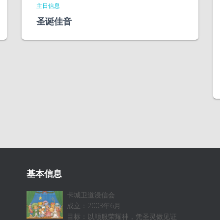
主日信息
圣诞佳音
基本信息
卡城卫道浸信会
成立：2003年6月
目标：以顺服荣耀神，凭圣灵做见证