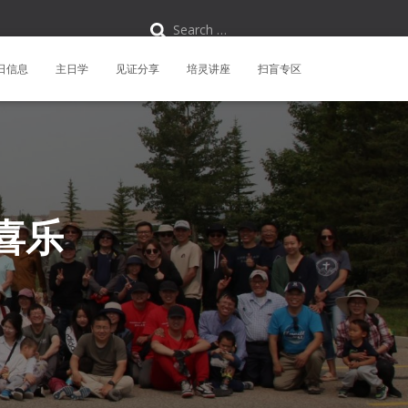
S
Search …
e
a
r
日信息
主日学
见证分享
培灵讲座
扫盲专区
c
h
f
o
r
:
喜乐