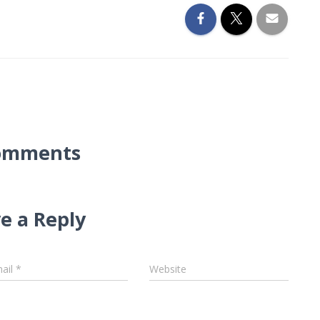
omments
e a Reply
ail
*
Website