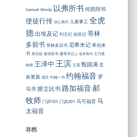
以弗所书
何西阿书
Samuel
Wendy
全虎
使徒行传
儿童事工
信心系列
德
哥林
出埃及记
列王纪
创世记
多前书
尼希米记
希伯来
哥林多后书
书
彼得前书
弟兄组
撒母耳记上
王乃基
歌罗西书
王滨
王泽中
甄国满
生
王震
牧师
约翰福音
罗
命更新
约翰一书
箴言
郝
路加福音
腓立比书
马书
牧师
马
马可福音
门训101
门训201
太福音
存档