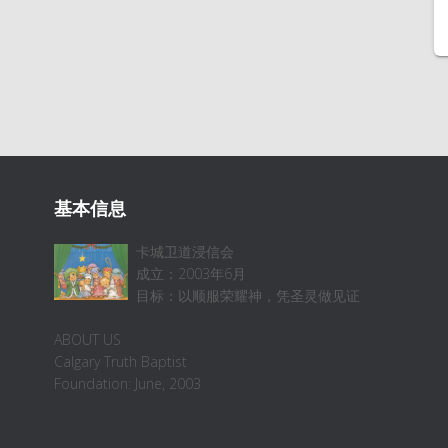
基本信息
卡城卫道浸信会
成立：2003年6月
目标：以顺服荣耀神，凭圣灵做见证
ABOUT US
Calgary Truth Baptist
Foundation: June, 2003