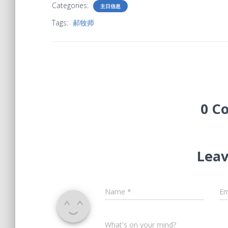
Categories:
主日信息
Tags:
郝牧师
0 C
Leav
Name
*
Em
What's on your mind?