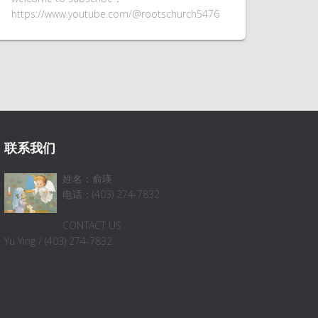
https://www.youtube.com/@rootschurch5476
联系我们
姓名：俞瑛
电话：(403) 274-7832
CONTACT US
Yu Ying / (403) 274-7832