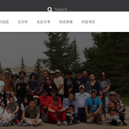
S
Search …
e
a
r
日信息
主日学
见证分享
培灵讲座
扫盲专区
c
h
f
o
r
: