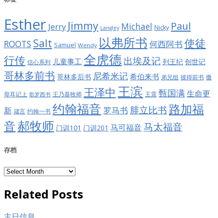
Esther
Jimmy
Paul
Jerry
Michael
Nicky
Langley
以弗所书
Salt
使徒
ROOTS
何西阿书
Samuel
Wendy
全虎德
行传
出埃及记
儿童事工
列王纪
创世记
信心系列
哥林多前书
尼希米记
希伯来书
哥林多后书
彼得前书
弟兄组
撒
王滨
王泽中
甄国满
生命更
王震
母耳记上
王乃基牧师
歌罗西书
约翰福音
路加福
腓立比书
罗马书
新
约翰一书
箴言
郝牧师
音
马太福音
马可福音
门训101
门训201
存档
存
档
Related Posts
主日信息