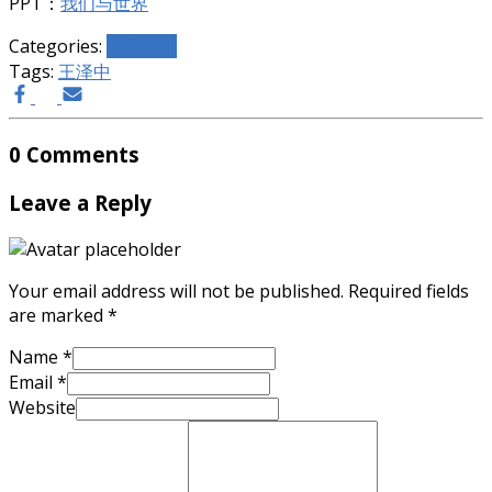
PPT：
我们与世界
Categories:
主日信息
Tags:
王泽中
0 Comments
Leave a Reply
Your email address will not be published.
Required fields
are marked
*
Name
*
Email
*
Website