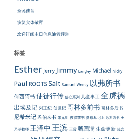
圣诞佳音
恢复实体敬拜
欢迎订阅主日信息油管频道
标签
Esther
Jimmy
Jerry
Michael
Nicky
Langley
以弗所书
Salt
Paul
ROOTS
Samuel
Wendy
全虎德
使徒行传
何西阿书
儿童事工
信心系列
哥林多前书
出埃及记
列王纪
创世记
哥林多后书
尼希米记
希伯来书
彼得前书
弟兄组
撒母耳记上
王
歌罗西书
王滨
王泽中
甄国满
生命更新
王震
乃基牧师
箴言