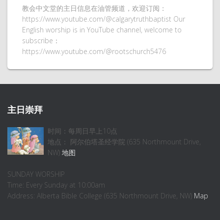
教会中文堂的主日信息在油管频道，欢迎订阅：
https://www.youtube.com/@calgarytruthbaptist Our
English worship is in YouTube channel, welcome to
subscribe：
https://www.youtube.com/@rootschurch5476
主日崇拜
时间：每周日早上10点
地点： 阿尔伯塔圣经学院 (635 Northmount Drive,
NW)
地图
SUNDAY WORSHIP
Time: Every Sunday at 10:00am
Address: Alberta Bible College (635 Northmount Drive, NW)
Map