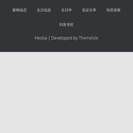
新闻动态
主日信息
主日学
见证分享
培灵讲座
扫盲专区
Hestia | Developed by
ThemeIsle