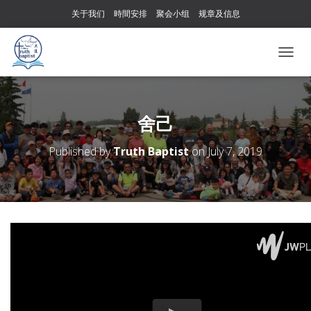
关于我们
時間安排
聚会小组
规章及信息
T
O
G
G
L
舍己
E
N
Published by
Truth Baptist
on
July 7, 2019
A
V
I
G
A
T
I
O
N