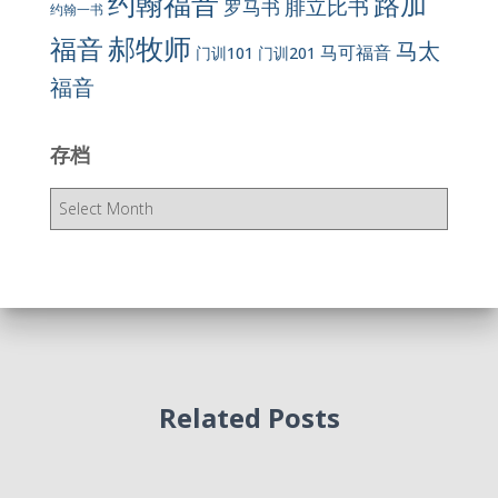
约翰福音
路加
腓立比书
罗马书
约翰一书
郝牧师
福音
马太
马可福音
门训101
门训201
福音
存档
存
档
Related Posts