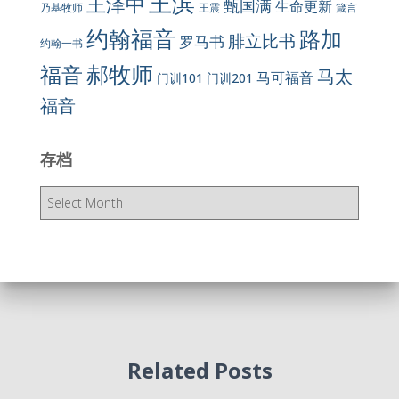
王滨
王泽中
甄国满
生命更新
王震
乃基牧师
箴言
约翰福音
路加
腓立比书
罗马书
约翰一书
郝牧师
福音
马太
马可福音
门训101
门训201
福音
存档
存
档
Related Posts