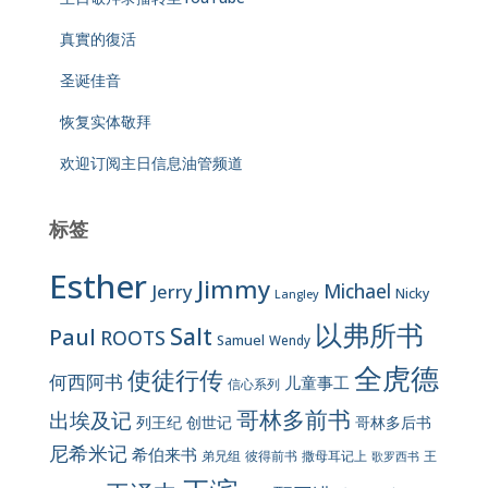
真實的復活
圣诞佳音
恢复实体敬拜
欢迎订阅主日信息油管频道
标签
Esther
Jimmy
Jerry
Michael
Nicky
Langley
以弗所书
Salt
Paul
ROOTS
Samuel
Wendy
全虎德
使徒行传
何西阿书
儿童事工
信心系列
哥林多前书
出埃及记
列王纪
创世记
哥林多后书
尼希米记
希伯来书
彼得前书
弟兄组
撒母耳记上
王
歌罗西书