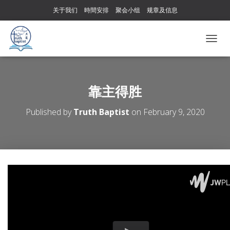
关于我们
時間安排
聚会小组
规章及信息
T
O
G
G
L
靠主得胜
E
N
Published by
Truth Baptist
on
February 9, 2020
A
V
I
G
A
T
I
O
N