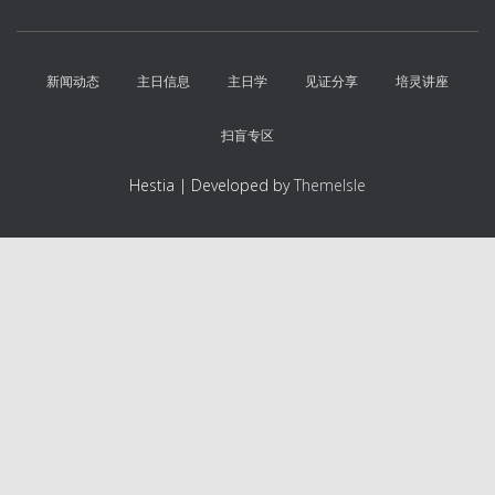
新闻动态
主日信息
主日学
见证分享
培灵讲座
扫盲专区
Hestia | Developed by
ThemeIsle