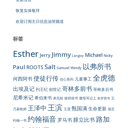
恢复实体敬拜
欢迎订阅主日信息油管频道
标签
Esther
Jimmy
Jerry
Michael
Nicky
Langley
以弗所书
Salt
Paul
ROOTS
Samuel
Wendy
全虎德
使徒行传
何西阿书
儿童事工
信心系列
哥林多前书
出埃及记
列王纪
创世记
哥林多后书
尼希米记
希伯来书
彼得前书
弟兄组
撒母耳记上
王
歌罗西书
王滨
王泽中
甄国满
生命更新
王震
乃基牧师
箴言
约翰福音
路加
腓立比书
罗马书
约翰一书