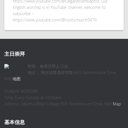
https://www.youtube.com/@calgarytruthbaptist Our
English worship is in YouTube channel, welcome to
subscribe：
https://www.youtube.com/@rootschurch5476
主日崇拜
时间：每周日早上10点
地点： 阿尔伯塔圣经学院 (635 Northmount Drive,
NW)
地图
SUNDAY WORSHIP
Time: Every Sunday at 10:00am
Address: Alberta Bible College (635 Northmount Drive, NW)
Map
基本信息