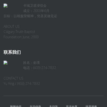
卡城卫道浸信会
成立：2003年6月
目标：以顺服荣耀神，凭圣灵做见证
ABOUT US
Calgary Truth Baptist
Foundation: June, 2003
联系我们
姓名：俞瑛
电话：(403) 274-7832
CONTACT US
Yu Ying / (403) 274-7832
新闻动态
主日信息
主日学
见证分享
培灵讲座