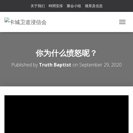
关于我们
時間安排
聚会小组
规章及信息
T
O
G
G
L
你为什么愤怒呢？
E
N
Published by
Truth Baptist
on
September 29, 2020
A
V
I
G
A
T
I
O
N