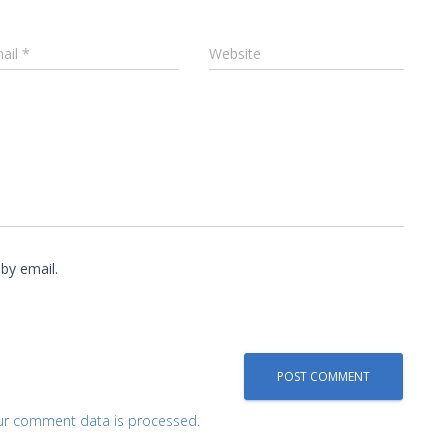
ail
*
Website
by email.
ur comment data is processed.