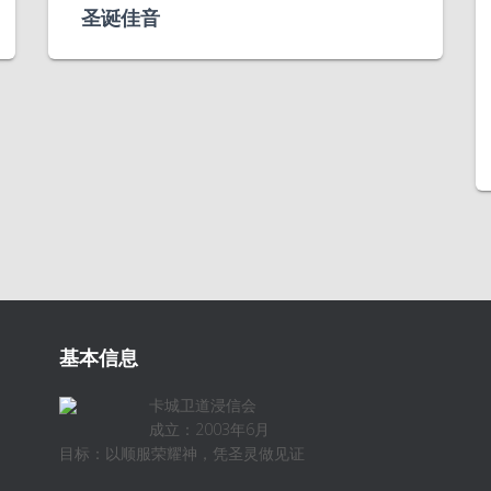
圣诞佳音
基本信息
卡城卫道浸信会
成立：2003年6月
目标：以顺服荣耀神，凭圣灵做见证