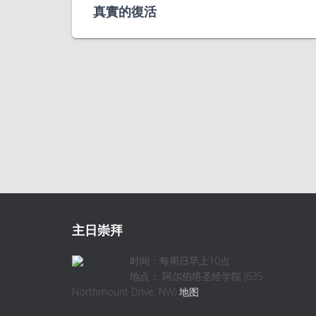
真實的復活
主日崇拜
时间：每周日早上10点
地点： 阿尔伯塔圣经学院 (635
Northmount Drive, NW)
地图