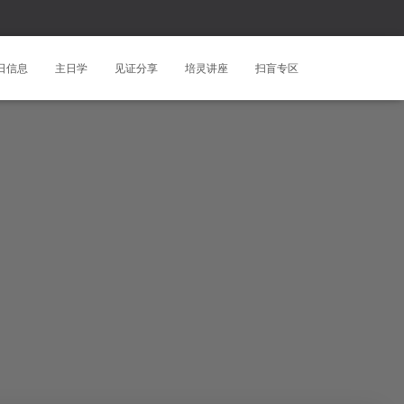
日信息
主日学
见证分享
培灵讲座
扫盲专区