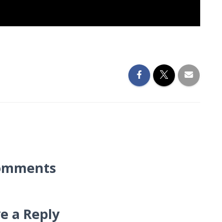
omments
e a Reply