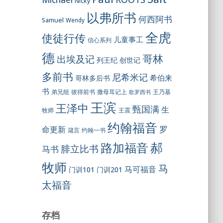
Nicky
以弗所书
何西阿书
Samuel
Wendy
全虎
使徒行传
儿童事工
信心系列
德
哥林
出埃及记
列王纪
创世记
多前书
尼希米记
希伯来
哥林多后书
书
彼得前书
弟兄组
撒母耳记上
王乃基
歌罗西书
王滨
王泽中
甄国满
生
王震
牧师
约翰福音
罗
命更新
约翰一书
箴言
郝
路加福音
腓立比书
马书
牧师
马
马可福音
门训101
门训201
太福音
存档