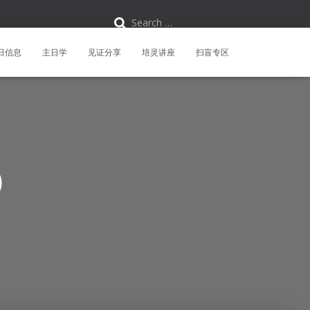
S
Search …
e
a
r
日信息
主日学
见证分享
培灵讲座
扫盲专区
c
h
f
o
r
:
）