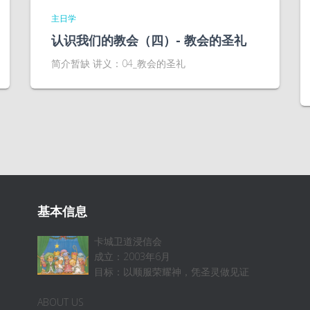
主日学
认识我们的教会（四）- 教会的圣礼
简介暂缺 讲义：04_教会的圣礼
基本信息
卡城卫道浸信会
成立：2003年6月
目标：以顺服荣耀神，凭圣灵做见证
ABOUT US