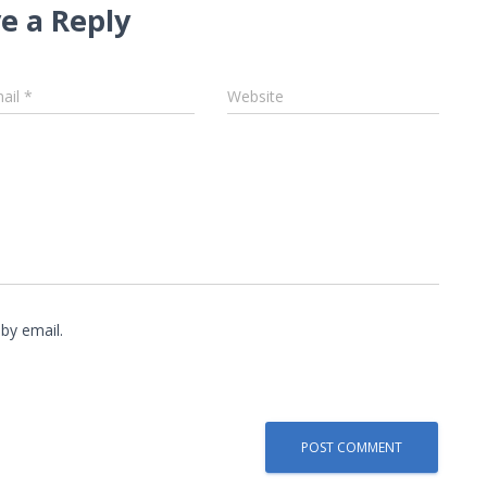
e a Reply
ail
*
Website
by email.