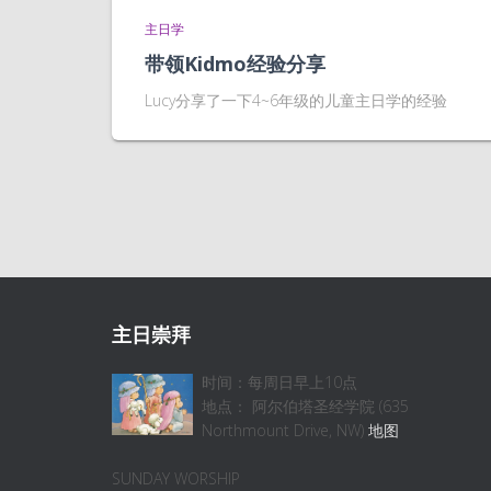
主日学
带领Kidmo经验分享
Lucy分享了一下4~6年级的儿童主日学的经验
主日崇拜
时间：每周日早上10点
地点： 阿尔伯塔圣经学院 (635
Northmount Drive, NW)
地图
SUNDAY WORSHIP