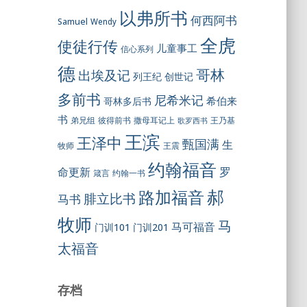
以弗所书
何西阿书
Samuel
Wendy
全虎
使徒行传
儿童事工
信心系列
德
哥林
出埃及记
列王纪
创世记
多前书
尼希米记
希伯来
哥林多后书
书
彼得前书
弟兄组
撒母耳记上
王乃基
歌罗西书
王滨
王泽中
甄国满
生
王震
牧师
约翰福音
罗
命更新
约翰一书
箴言
郝
路加福音
腓立比书
马书
牧师
马
马可福音
门训101
门训201
太福音
存档